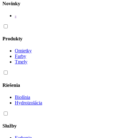
Novinky
-
Produkty
Omietky
Farby
Tmely
Riešenia
Biolínia
Hydroizolácia
Služby
Farbenie