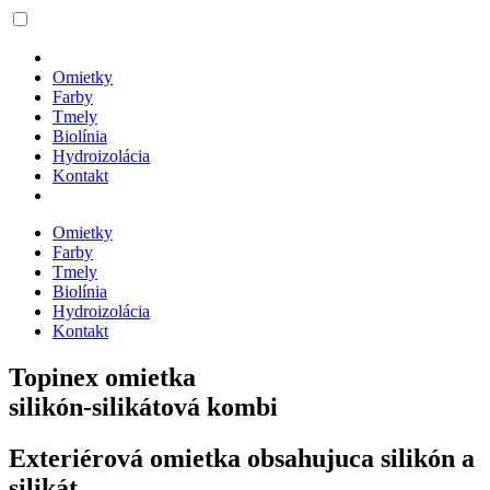
Omietky
Farby
Tmely
Biolínia
Hydroizolácia
Kontakt
Omietky
Farby
Tmely
Biolínia
Hydroizolácia
Kontakt
Topinex omietka
silikón-silikátová kombi
Exteriérová omietka obsahujuca silikón a
silikát.